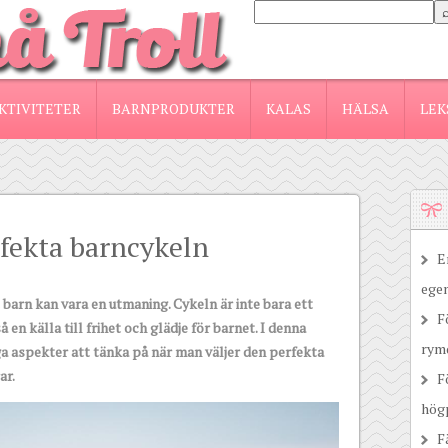
KTIVITETER
BARNPRODUKTER
KALAS
HÄLSA
LEK
rfekta barncykeln
E
egen
tt barn kan vara en utmaning. Cykeln är inte bara ett
F
en källa till frihet och glädje för barnet. I denna
rym
iga aspekter att tänka på när man väljer den perfekta
ar.
F
högp
F