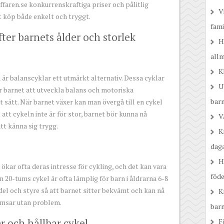
faren.se konkurrenskraftiga priser och pålitlig
V
tt köp både enkelt och tryggt.
fam
ter barnets ålder och storlek
H
all
K
 är balanscyklar ett utmärkt alternativ. Dessa cyklar
U
r barnet att utveckla balans och motoriska
barn
gt sätt. När barnet växer kan man övergå till en cykel
 att cykeln inte är för stor, barnet bör kunna nå
V
tt känna sig trygg.
K
dag
H
ökar ofta deras intresse för cykling, och det kan vara
föde
n 20-tums cykel är ofta lämplig för barn i åldrarna 6-8
sadel och styre så att barnet sitter bekvämt och kan nå
K
msar utan problem.
bar
r och hållbar cykel
F