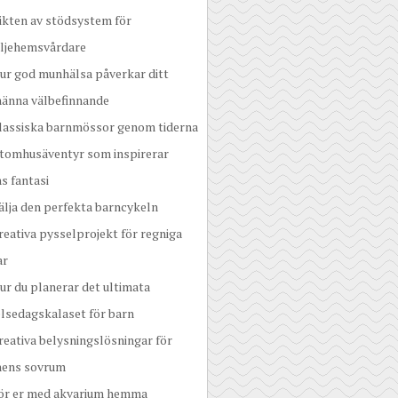
ikten av stödsystem för
iljehemsvårdare
ur god munhälsa påverkar ditt
männa välbefinnande
lassiska barnmössor genom tiderna
tomhusäventyr som inspirerar
s fantasi
älja den perfekta barncykeln
reativa pysselprojekt för regniga
ar
ur du planerar det ultimata
lsedagskalaset för barn
reativa belysningslösningar för
nens sovrum
ör er med akvarium hemma