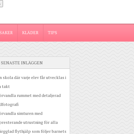
SAKER
KLÄDER
TIPS
SENASTE INLÄGGEN
n skola där varje elev får utvecklas i
 takt
örvandla rummet med detaljerad
dfotografi
örvandla simturen med
resterande utrustning för alla
ärgglad flythjälp som följer barnets