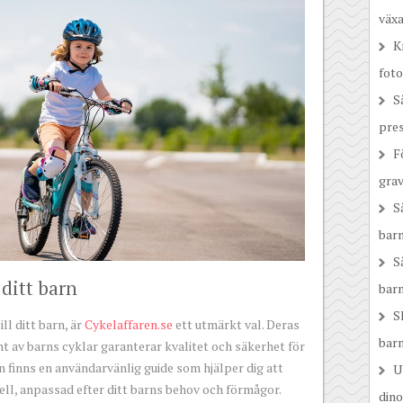
växa
K
foto
S
pre
F
grav
S
bar
S
 ditt barn
barn
S
ll ditt barn, är
Cykelaffaren.se
ett utmärkt val. Deras
bar
t av barns cyklar garanterar kvalitet och säkerhet för
n finns en användarvänlig guide som hjälper dig att
U
ell, anpassad efter ditt barns behov och förmågor.
dino