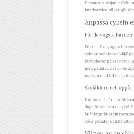
Dessutom erbjuder Cykelaf
kundservice, vilket gör di
Anpassa cykeln ef
För de yngsta barnen
För de allra yngsta barnen
saknar pedaler och hjälpe
färdigheter på ett naturli
med pedaler. Det är viktigt
marken med fötterna för a
Skolåldern och uppåt
När barnet når skolåldern 
dags för en större cykel. E
år. Viktigt är att justera 
både pedaler och handbro
Vikten av en säke