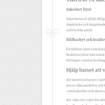
Säkerhet först
Säkerheten är alltid viktig
ringklocka och fungerande 
cykeln från stöld.
Hållbarhet och kvalite
En hållbar cykel som kan j
Kvalitetscyklar kan också 
förlänger cykelns livsläng
Hjälp barnet att v
Att involvera barnet i val
prova olika modeller och f
cykelsäkerhet och vikten av
Att välja rätt cykel för si