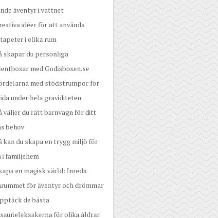
nde äventyr i vattnet
reativa idéer för att använda
tapeter i olika rum
å skapar du personliga
sentboxar med Godisboxen.se
ördelarna med stödstrumpor för
ida under hela graviditeten
å väljer du rätt barnvagn för ditt
ns behov
å kan du skapa en trygg miljö för
 i familjehem
kapa en magisk värld: Inreda
nrummet för äventyr och drömmar
pptäck de bästa
saurieleksakerna för olika åldrar